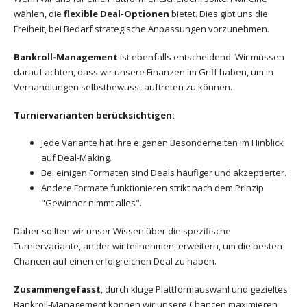
wählen, die
flexible Deal-Optionen
bietet. Dies gibt uns die
Freiheit, bei Bedarf strategische Anpassungen vorzunehmen.
Bankroll-Management
ist ebenfalls entscheidend. Wir müssen
darauf achten, dass wir unsere Finanzen im Griff haben, um in
Verhandlungen selbstbewusst auftreten zu können.
Turniervarianten berücksichtigen:
Jede Variante hat ihre eigenen Besonderheiten im Hinblick
auf Deal-Making.
Bei einigen Formaten sind Deals häufiger und akzeptierter.
Andere Formate funktionieren strikt nach dem Prinzip
"Gewinner nimmt alles".
Daher sollten wir unser Wissen über die spezifische
Turniervariante, an der wir teilnehmen, erweitern, um die besten
Chancen auf einen erfolgreichen Deal zu haben.
Zusammengefasst
, durch kluge Plattformauswahl und gezieltes
Bankroll-Management können wir unsere Chancen maximieren,