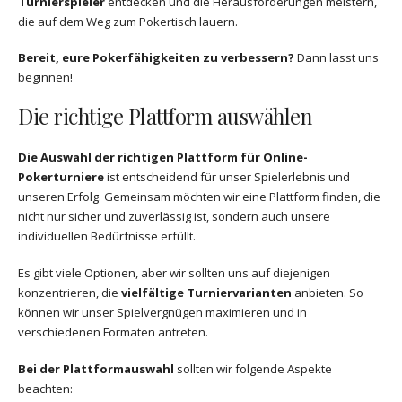
Turnierspieler
entdecken und die Herausforderungen meistern,
die auf dem Weg zum Pokertisch lauern.
Bereit, eure Pokerfähigkeiten zu verbessern?
Dann lasst uns
beginnen!
Die richtige Plattform auswählen
Die Auswahl der richtigen Plattform für Online-
Pokerturniere
ist entscheidend für unser Spielerlebnis und
unseren Erfolg. Gemeinsam möchten wir eine Plattform finden, die
nicht nur sicher und zuverlässig ist, sondern auch unsere
individuellen Bedürfnisse erfüllt.
Es gibt viele Optionen, aber wir sollten uns auf diejenigen
konzentrieren, die
vielfältige Turniervarianten
anbieten. So
können wir unser Spielvergnügen maximieren und in
verschiedenen Formaten antreten.
Bei der Plattformauswahl
sollten wir folgende Aspekte
beachten: