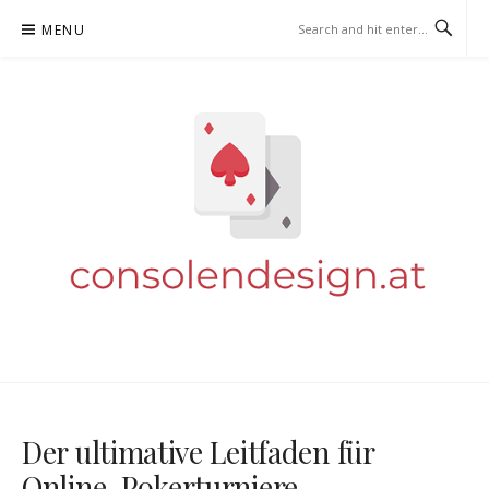
Skip
MENU
to
content
CONSOLENDESIGN.AT –
ONLINE POKER
Der ultimative Leitfaden für
Online-Pokerturniere