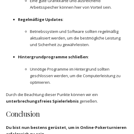
Eine gute Grafikkarte und ausreichend
Arbeitsspeicher können hier von Vorteil sein.
Regelmäßige Updates
:
Betriebssystem und Software sollten regelmäßig
aktualisiert werden, um die bestmögliche Leistung
und Sicherheit zu gewährleisten.
Hintergrundprogramme schließen
:
Unnötige Programme im Hintergrund sollten
geschlossen werden, um die Computerleistung zu
optimieren.
Durch die Beachtung dieser Punkte können wir ein
unterbrechungsfreies Spielerlebnis
genießen.
Conclusion
Du bist nun bestens gerüstet, um in Online-Pokerturnieren