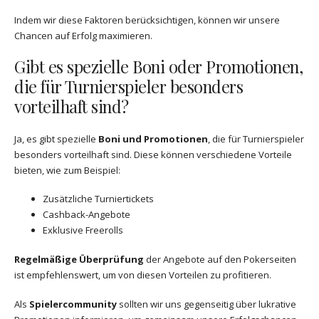
Indem wir diese Faktoren berücksichtigen, können wir unsere
Chancen auf Erfolg maximieren.
Gibt es spezielle Boni oder Promotionen,
die für Turnierspieler besonders
vorteilhaft sind?
Ja, es gibt spezielle
Boni und Promotionen
, die für Turnierspieler
besonders vorteilhaft sind. Diese können verschiedene Vorteile
bieten, wie zum Beispiel:
Zusätzliche Turniertickets
Cashback-Angebote
Exklusive Freerolls
Regelmäßige Überprüfung
der Angebote auf den Pokerseiten
ist empfehlenswert, um von diesen Vorteilen zu profitieren.
Als
Spielercommunity
sollten wir uns gegenseitig über lukrative