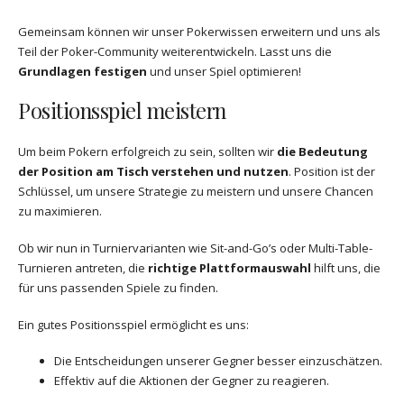
Gemeinsam können wir unser Pokerwissen erweitern und uns als
Teil der Poker-Community weiterentwickeln. Lasst uns die
Grundlagen festigen
und unser Spiel optimieren!
Positionsspiel meistern
Um beim Pokern erfolgreich zu sein, sollten wir
die Bedeutung
der Position am Tisch verstehen und nutzen
. Position ist der
Schlüssel, um unsere Strategie zu meistern und unsere Chancen
zu maximieren.
Ob wir nun in Turniervarianten wie Sit-and-Go’s oder Multi-Table-
Turnieren antreten, die
richtige Plattformauswahl
hilft uns, die
für uns passenden Spiele zu finden.
Ein gutes Positionsspiel ermöglicht es uns:
Die Entscheidungen unserer Gegner besser einzuschätzen.
Effektiv auf die Aktionen der Gegner zu reagieren.