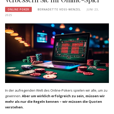
ONLINE POKER
BERNADETTE VOSS-WENZEL
JUNI 23,
2025
In der aufregenden Welt des Online-Pokers spielen wir alle, um zu
gewinnen.
Aber um wirklich erfolgreich zu sein, müssen wir
mehr als nur die Regeln kennen – wir müssen die Quoten
verstehen.