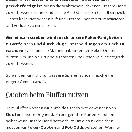
gerechtfertigt ist.
Wenn die Wahrscheinlichkeiten, unsere Hand
zu verbessern, höher sind als die Pot-Odds, ist ein Call oft sinnvoll.
Dieses kollektive Wissen hilft uns, unsere Chancen zu maximieren
und Verluste zu minimieren.
Gemeinsam streben wir danach, unsere Poker-Fähigkeiten
zu verfeinern und durch kluge Entscheidungen am Tisch zu
wachsen.
Lasst uns die Mathematik hinter den Poker-Quoten
nutzen, um uns als Gruppe zu stärken und unser Spiel strategisch
zu verbessern.
So werden wir nicht nur bessere Spieler, sondern auch eine
engere Gemeinschaft.
Quoten beim Bluffen nutzen
Beim Bluffen können wir durch das geschickte Anwenden von
Quoten
unsere Gegner dazu bringen, ihre Karten zu folden,
selbst wenn unsere Hand schwach ist. Um dies zu erreichen,
müssen wir
Poker-Quoten
und
Pot-Odds
verstehen. Wenn wir