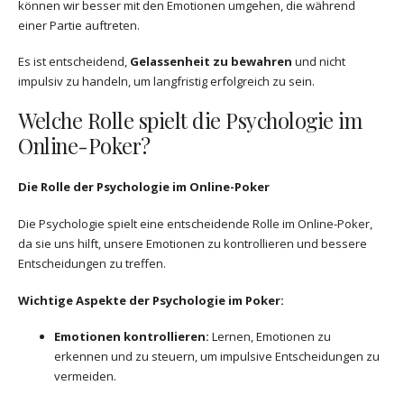
können wir besser mit den Emotionen umgehen, die während
einer Partie auftreten.
Es ist entscheidend,
Gelassenheit zu bewahren
und nicht
impulsiv zu handeln, um langfristig erfolgreich zu sein.
Welche Rolle spielt die Psychologie im
Online-Poker?
Die Rolle der Psychologie im Online-Poker
Die Psychologie spielt eine entscheidende Rolle im Online-Poker,
da sie uns hilft, unsere Emotionen zu kontrollieren und bessere
Entscheidungen zu treffen.
Wichtige Aspekte der Psychologie im Poker:
Emotionen kontrollieren:
Lernen, Emotionen zu
erkennen und zu steuern, um impulsive Entscheidungen zu
vermeiden.