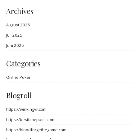
Archives
August 2025
Juli 2025
Juni 2025
Categories
Online Poker
Blogroll
https://winkingvr.com
https://besttimepass.com
https://bloodforgethegame.com