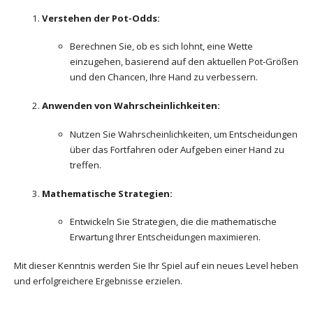
Verstehen der Pot-Odds:
Berechnen Sie, ob es sich lohnt, eine Wette
einzugehen, basierend auf den aktuellen Pot-Größen
und den Chancen, Ihre Hand zu verbessern.
Anwenden von Wahrscheinlichkeiten:
Nutzen Sie Wahrscheinlichkeiten, um Entscheidungen
über das Fortfahren oder Aufgeben einer Hand zu
treffen.
Mathematische Strategien:
Entwickeln Sie Strategien, die die mathematische
Erwartung Ihrer Entscheidungen maximieren.
Mit dieser Kenntnis werden Sie Ihr Spiel auf ein neues Level heben
und erfolgreichere Ergebnisse erzielen.