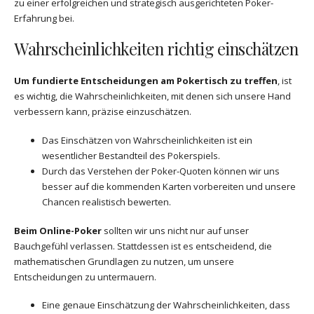
zu einer erfolgreichen und strategisch ausgerichteten Poker-
Erfahrung bei.
Wahrscheinlichkeiten richtig einschätzen
Um fundierte Entscheidungen am Pokertisch zu treffen
, ist
es wichtig, die Wahrscheinlichkeiten, mit denen sich unsere Hand
verbessern kann, präzise einzuschätzen.
Das Einschätzen von Wahrscheinlichkeiten ist ein
wesentlicher Bestandteil des Pokerspiels.
Durch das Verstehen der Poker-Quoten können wir uns
besser auf die kommenden Karten vorbereiten und unsere
Chancen realistisch bewerten.
Beim Online-Poker
sollten wir uns nicht nur auf unser
Bauchgefühl verlassen. Stattdessen ist es entscheidend, die
mathematischen Grundlagen zu nutzen, um unsere
Entscheidungen zu untermauern.
Eine genaue Einschätzung der Wahrscheinlichkeiten, dass