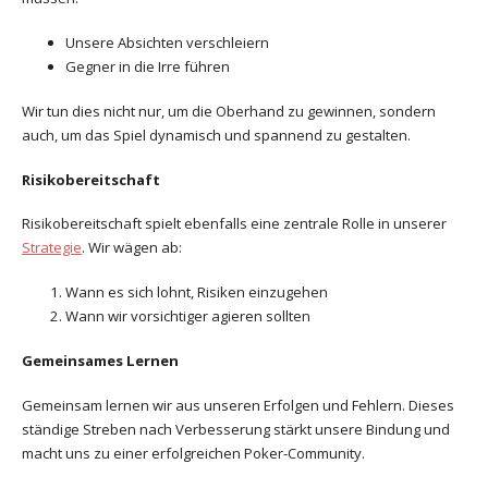
Unsere Absichten verschleiern
Gegner in die Irre führen
Wir tun dies nicht nur, um die Oberhand zu gewinnen, sondern
auch, um das Spiel dynamisch und spannend zu gestalten.
Risikobereitschaft
Risikobereitschaft spielt ebenfalls eine zentrale Rolle in unserer
Strategie
. Wir wägen ab:
Wann es sich lohnt, Risiken einzugehen
Wann wir vorsichtiger agieren sollten
Gemeinsames Lernen
Gemeinsam lernen wir aus unseren Erfolgen und Fehlern. Dieses
ständige Streben nach Verbesserung stärkt unsere Bindung und
macht uns zu einer erfolgreichen Poker-Community.