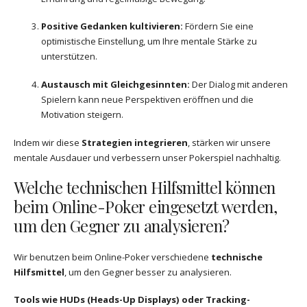
Positive Gedanken kultivieren:
Fördern Sie eine
optimistische Einstellung, um Ihre mentale Stärke zu
unterstützen.
Austausch mit Gleichgesinnten:
Der Dialog mit anderen
Spielern kann neue Perspektiven eröffnen und die
Motivation steigern.
Indem wir diese
Strategien integrieren
, stärken wir unsere
mentale Ausdauer und verbessern unser Pokerspiel nachhaltig.
Welche technischen Hilfsmittel können
beim Online-Poker eingesetzt werden,
um den Gegner zu analysieren?
Wir benutzen beim Online-Poker verschiedene
technische
Hilfsmittel
, um den Gegner besser zu analysieren.
Tools wie HUDs (Heads-Up Displays) oder Tracking-