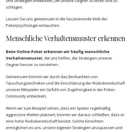
und Strategien entwickeln, um unsere Gegner zu lesen und zu
schlagen.
Lassen Sie uns gemeinsam in die faszinierende Welt der
Pokerpsychologie eintauchen.
Menschliche Verhaltensmuster erkennen
Beim Online-Poker erkennen wir häufig menschliche
Verhaltensmuster
, die uns helfen, die Strategien unserer
Gegner besser zu verstehen.
Gemeinsam können wir durch das Beobachten von
Täuschungstechniken und die Einschätzung der Risikobereitschaft
unserer Mitspieler ein Gefühl von Zugehörigkeit in der Poker-
Community entwickeln.
Wenn wir zum Beispiel sehen, dass ein Spieler regelmäßig
aggressive Wetten platziert, können wir daraus schließen, dass er
eine hohe Risikobereitschaft besitzt. Solche Einsichten
ermöglichen es uns, unsere eigenen Strategien anzupassen und