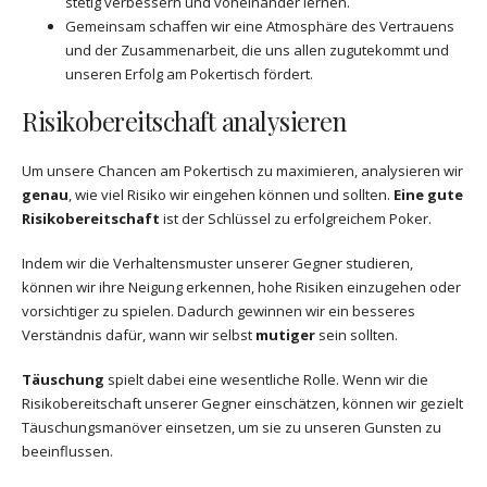
stetig verbessern und voneinander lernen.
Gemeinsam schaffen wir eine Atmosphäre des Vertrauens
und der Zusammenarbeit, die uns allen zugutekommt und
unseren Erfolg am Pokertisch fördert.
Risikobereitschaft analysieren
Um unsere Chancen am Pokertisch zu maximieren, analysieren wir
genau
, wie viel Risiko wir eingehen können und sollten.
Eine gute
Risikobereitschaft
ist der Schlüssel zu erfolgreichem Poker.
Indem wir die Verhaltensmuster unserer Gegner studieren,
können wir ihre Neigung erkennen, hohe Risiken einzugehen oder
vorsichtiger zu spielen. Dadurch gewinnen wir ein besseres
Verständnis dafür, wann wir selbst
mutiger
sein sollten.
Täuschung
spielt dabei eine wesentliche Rolle. Wenn wir die
Risikobereitschaft unserer Gegner einschätzen, können wir gezielt
Täuschungsmanöver einsetzen, um sie zu unseren Gunsten zu
beeinflussen.