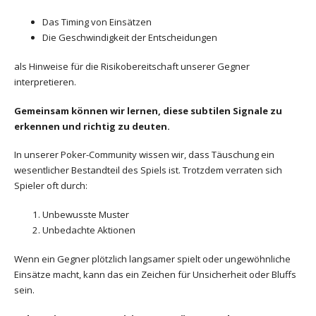
Das Timing von Einsätzen
Die Geschwindigkeit der Entscheidungen
als Hinweise für die Risikobereitschaft unserer Gegner
interpretieren.
Gemeinsam können wir lernen, diese subtilen Signale zu
erkennen und richtig zu deuten.
In unserer Poker-Community wissen wir, dass Täuschung ein
wesentlicher Bestandteil des Spiels ist. Trotzdem verraten sich
Spieler oft durch:
Unbewusste Muster
Unbedachte Aktionen
Wenn ein Gegner plötzlich langsamer spielt oder ungewöhnliche
Einsätze macht, kann das ein Zeichen für Unsicherheit oder Bluffs
sein.